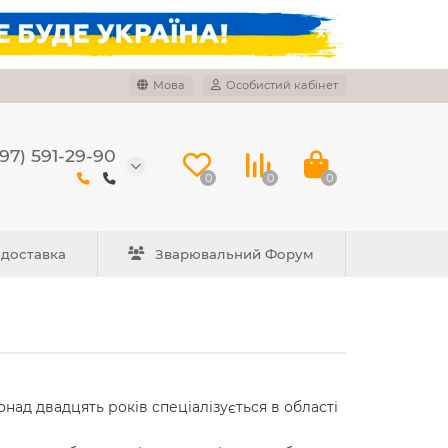
Мова
Особистий кабінет
97) 591-29-90
0
0
0
 доставка
Зварювальний Форум
онад двадцять років спеціалізується в області