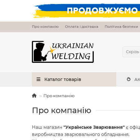
Про компанію
Оплата і доставка
Політика безпеки
Скрізь
Каталог товарів
АК
Про компанію
Про компанію
Наш магазин
"Українське Зварювання"
є офі
виробництва зварювального обладнання.