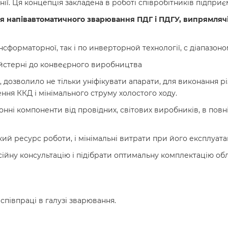
ії. Ця концепція закладена в роботі співробітників підприєм
я напівавтоматичного зварювання ПДГ і ПДГУ, випрямлячі
нсформаторної, так і по инверторной технології, c діапазон
айстерні до конвеєрного виробництва
, дозволило не тільки уніфікувати апарати, для виконання р
ення ККД і мінімального струму холостого ходу.
нні компоненти від провідних, світових виробників, в повні
 ресурс роботи, і мінімальні витрати при його експлуатаці
сійну консультацію і підібрати оптимальну комплектацію об
 співпраці в галузі зварювання.